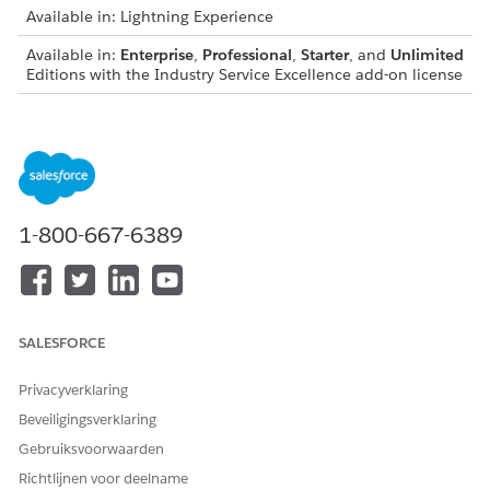
Available in: Lightning Experience
Available in:
Enterprise
,
Professional
,
Starter
, and
Unlimited
Editions with the Industry Service Excellence add-on license
Consider these limitations when you use the Get Record
Details invocable action to retrieve data from records.
The Get Record Details invocable action retrieves record
details from up to 100 Engagement Interaction records.
The invocable action retrieves details from up to 50 fields
1-800-667-6389
and 50 lookup fields per record.
HEEFT DIT ARTIKEL UW PROBLEEM OPGELOST?
SALESFORCE
Laat ons weten wat we kunnen doen om te verbeteren!
Privacyverklaring
Ja
Nee
Beveiligingsverklaring
Gebruiksvoorwaarden
Richtlijnen voor deelname