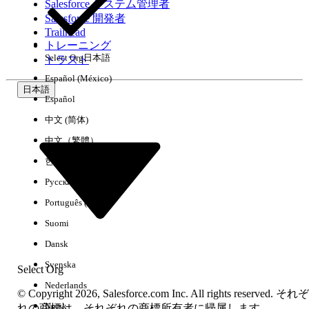
Salesforce システム管理者
Salesforce 開発者
環境
Trailhead
トレーニング
Select Org
日本語
トラスト
Español (México)
日本語
Español
すべてクリア
完了
中文 (简体)
中文（繁體）
한국어
Русский
Português (Brasil)
Suomi
Dansk
Svenska
Select Org
Nederlands
© Copyright 2026, Salesforce.com Inc. All rights reserved. それぞ
Norsk
結果がありません
れの商標は、それぞれの商標所有者に帰属します。