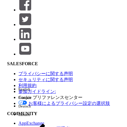
絞り込み条件 (0)
絞り込み条件を選択
追加
製品エリア
SALESFORCE
機能の影響
プライバシーに関する声明
セキュリティに関する声明
利用規約
English
参加ガイドライン:
Cookie プリファレンスセンター
Français
エディション
お客様によるプライバシー設定の選択肢
Deutsch
COMMUNITY
Italiano
AppExchange