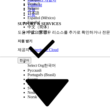
Salesforce 개발자
Deutsch
Trailhead
Italiano
교육
日本語
신뢰
Español (México)
Español
SUPPORT & SERVICES
中文（简体）
中文（繁體）
도움이 필요한 경우 리소스를 추가로 확인하거나 전문
지원 받기
제공자
Experience Cloud
한국어
Select Org
한국어
Русский
Português (Brasil)
Suomi
Dansk
Svenska
Nederlands
Norsk