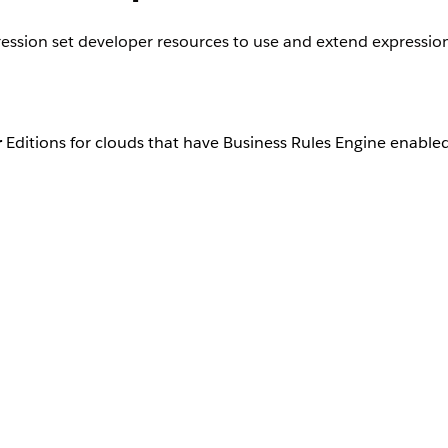
ession set developer resources to use and extend expression
r
Editions for clouds that have Business Rules Engine enable
used as variables in expression sets