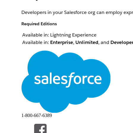
Developers in your Salesforce org can employ expr
Required Editions
Available in: Lightning Experience
Available in:
Enterprise
,
Unlimited
, and
Develope
Connect REST API
Create an expression set
Update an expression set
Retrieve or delete expression sets
Invoke an expression set
Fetch component guradrails
Metadata API
Create an expression set
Create an expression set object field aliases to be 
1-800-667-6389
Invocable Actions