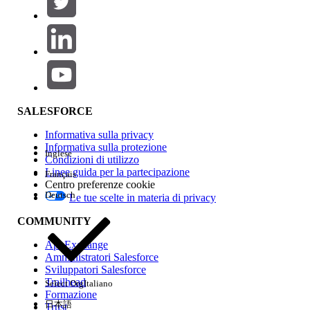
Aggiungi
Area prodotti
Impatto della funzione
SALESFORCE
Informativa sulla privacy
Informativa sulla protezione
Inglese
Condizioni di utilizzo
Linee guida per la partecipazione
Français
Centro preferenze cookie
Deutsch
Le tue scelte in materia di privacy
Edition
COMMUNITY
AppExchange
Amministratori Salesforce
Sviluppatori Salesforce
Trailhead
Select Org
Italiano
Esperienza
Formazione
日本語
Trust