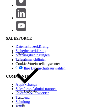
Produktbereich
Hinzufügen
Auswirkungen auf Funktionen
SALESFORCE
Datenschutzerklärung
Sicherheitserklärung
English
Nutzungsbedingungen
Teilnahmerichtlinien
Français
Cookie-Voreinstellungscenter
Ihre Datenschutzauswahlen
Edition
COMMUNITY
AppExchange
Salesforce-Administratoren
Select Org
Deutsch
Salesforce-Entwickler
Trailhead
Italiano
Erfahrung
Schulung
日本語
Trust