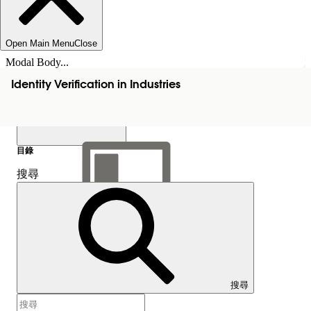
Open Main Menu
Close
Modal Body...
Identity Verification in Industries
目錄
搜尋
顯示目錄
目錄
搜尋