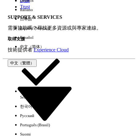
訓練
Deutsch
Trust
Italiano
SUPPORT & SERVICES
日本語
全部清除
完成
需要協助嗎？尋找更多資源或與專家連線。
Español (México)
Español
取得支援
中文（简体）
技術提供者
Experience Cloud
中文（繁體）
Select Org
中文（繁體）
한국어
Русский
沒有結果
Português (Brasil)
以下是搜尋小祕訣
Suomi