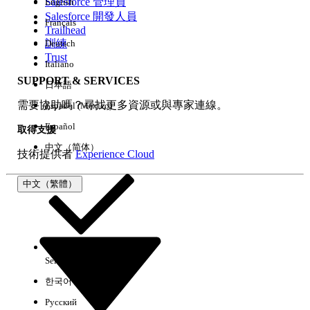
Salesforce 管理員
English
Salesforce 開發人員
Français
Trailhead
訓練
Deutsch
Trust
Italiano
SUPPORT & SERVICES
日本語
需要協助嗎？尋找更多資源或與專家連線。
Español (México)
Español
取得支援
中文（简体）
技術提供者
Experience Cloud
中文（繁體）
Select Org
中文（繁體）
한국어
Русский