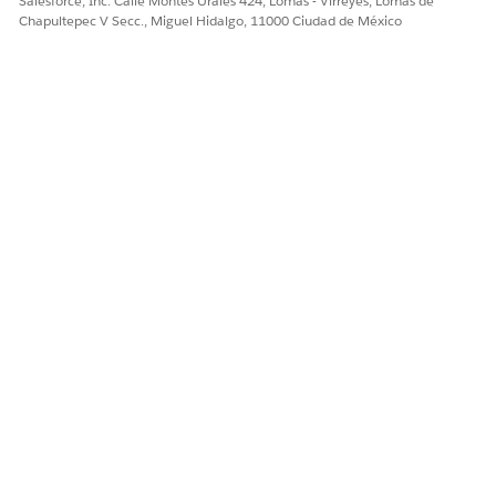
Salesforce, Inc. Calle Montes Urales 424, Lomas - Virreyes, Lomas de
Chapultepec V Secc., Miguel Hidalgo, 11000 Ciudad de México