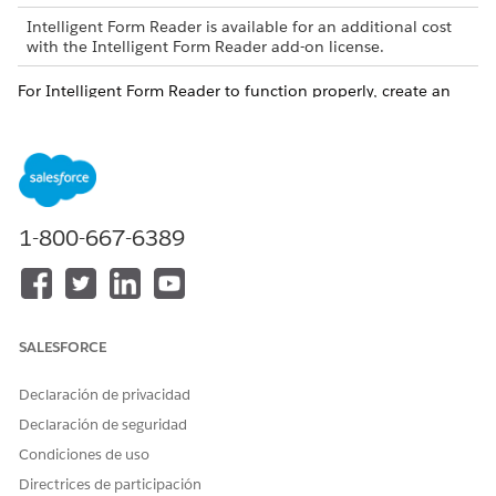
Intelligent Form Reader is available for an additional cost
with the Intelligent Form Reader add-on license.
For Intelligent Form Reader to function properly, create an
AWS account even if you have an existing account.
1-800-667-6389
The AWS account is charged for any AWS
IMPORTANT
services that are used based on the pricing agreements
between your organization and AWS.
Create an AWS account.
SALESFORCE
Create an IAM user in your AWS account.
Add the Amazon Textract permissions to the IAM User.
Declaración de privacidad
Declaración de seguridad
Condiciones de uso
¿RESOLVIÓ ESTE ARTÍCULO SU PROBLEMA?
Directrices de participación