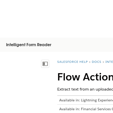
Intelligent Form Reader
SALESFORCE HELP
DOCS
INT
You are here:
Mostra sommario
Flow Actio
Extract text from an uploaded
Available in: Lightning Experien
Available in: Financial Services