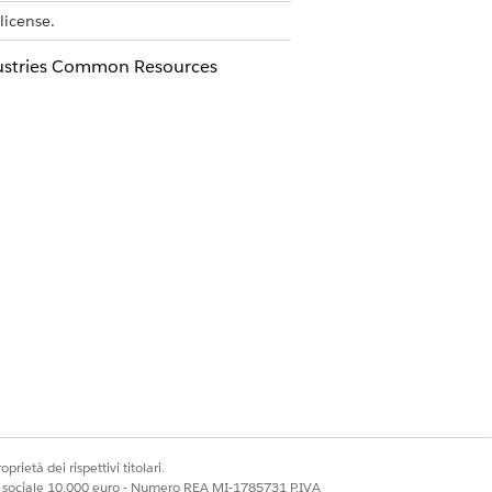
license.
ustries Common Resources
Sì
No
prietà dei rispettivi titolari.
ale sociale 10.000 euro - Numero REA MI-1785731 P.IVA