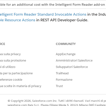
able for an additional cost with the Intelligent Form Reader add-on 
elligent Form Reader Standard Invocable Actions
in the Ind
le Resource Actions
in REST API Developer Guide.
IL PROBLEMA?
RCE
COMMUNITY
orare!
a sulla privacy
AppExchange
va sulla protezione
Amministratori Salesforce
 di utilizzo
Sviluppatori Salesforce
da per la partecipazione
Trailhead
eferenze cookie
Formazione
ue scelte in materia di privacy
Trust
© Copyright 2026, Salesforce.com Inc. Tutti i diritti riservati. Vari marchi di pro
salesforce.com Italy S.r.l., Piazza Filippo Meda 5, 20121 Milano (MI) Capit