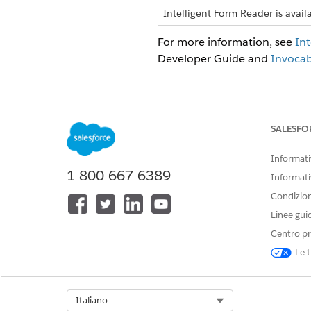
Intelligent Form Reader is avail
For more information, see
Int
Developer Guide and
Invocab
QUESTO ARTICOLO HA RISOLTO 
SALESFO
Facci sapere, così possiamo migli
Informativ
1-800-667-6389
Informati
Condizioni
Linee gui
Centro pr
Le t
Select Org
Italiano