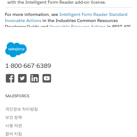
with the Intelligent Form Reader add-on license.
For more information, see
Intelligent Form Reader Standard
Invocable Actions
in the Industries Common Resources
Developer Guide and
Invocable Resource Actions
in REST API
Developer Guide.
이 기사를 통해 문제를 해결했습니까?
1-800-667-6389
개선을 위한 의견을 보내주세요.
예
아니요
SALESFORCE
개인정보 처리방침
보안 정책
사용 약관
참여 지침