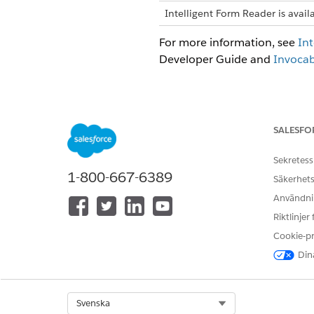
Intelligent Form Reader is avail
For more information, see
Int
Developer Guide and
Invocab
LÖSTE DENNA ARTIKEL DITT PR
SALESFO
Berätta för oss vad vi kan förbätt
Sekretess
1-800-667-6389
Säkerhets
Användnin
Riktlinjer
Cookie-p
Dina
Select Org
Svenska