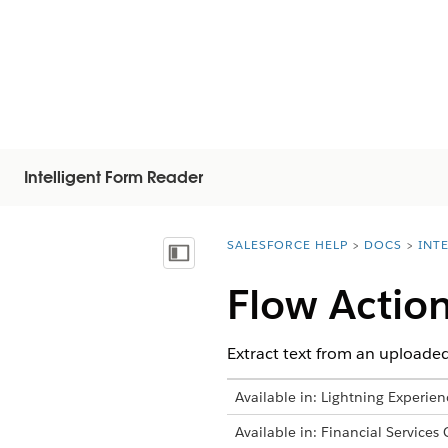
Intelligent Form Reader
SALESFORCE HELP
DOCS
INT
You are here:
Visa innehållsförteckning
Flow Actio
Extract text from an uploaded
Available in: Lightning Experien
Available in: Financial Services