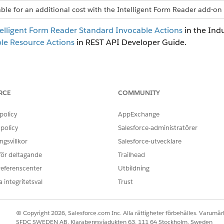
able for an additional cost with the Intelligent Form Reader add-on 
elligent Form Reader Standard Invocable Actions
in the Ind
le Resource Actions
in REST API Developer Guide.
OBLEM?
RCE
COMMUNITY
ra!
policy
AppExchange
policy
Salesforce-administratörer
gsvillkor
Salesforce-utvecklare
 för deltagande
Trailhead
referenscenter
Utbildning
 integritetsval
Trust
© Copyright 2026, Salesforce.com Inc. Alla rättigheter förbehålles. Varumärk
SFDC SWEDEN AB, Klarabergsviadukten 63, 111 64 Stockholm, Sweden