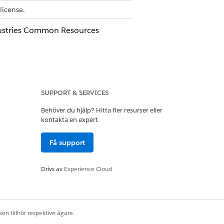
license.
ustries Common Resources
Ja
Nej
SUPPORT & SERVICES
Behöver du hjälp? Hitta fler resurser eller
kontakta en expert.
Få support
Drivs av
Experience Cloud
en tillhör respektive ägare.