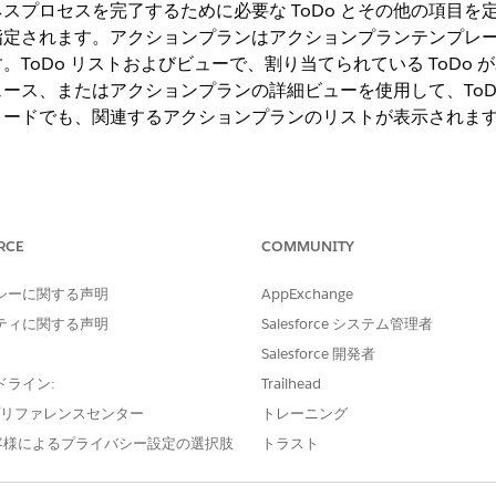
プロセスを完了するために必要な ToDo とその他の項目を定義
指定されます。アクションプランはアクションプランテンプレ
ます。ToDo リストおよびビューで、割り当てられている ToD
フェース、またはアクションプランの詳細ビューを使用して、To
コードでも、関連するアクションプランのリストが表示されま
ng Experience
RCE
COMMUNITY
 Cloud、Consumer Goods Cloud、Education Cloud、Financial
nt Cloud、Health Cloud、Manufacturing Cloud、Nonprof
してください。
シーに関する声明
AppExchange
ティに関する声明
Salesforce システム管理者
ョンプランを実装する方法の例をいくつか紹介します。
Salesforce 開発者
es Cloud で、クライアントとの財務プランレビューミーティング用のアクシ
ドライン:
Trailhead
ルスマネージャーは事前にミーティングを設定し、財務ドキュメントを
e プリファレンスセンター
トレーニング
ランテンプレートを 1 回設定し、反復可能な ToDo の理解が深ま
客様によるプライバシー設定の選択肢
トラスト
ントとのレビューミーティングを行う必要がある場合、テンプレートに
定義されているため、適切な ToDo がすべて作成されるかどうかを気に
、募集候補者にオファーをロールアウトする前に必要な審査手順のアク