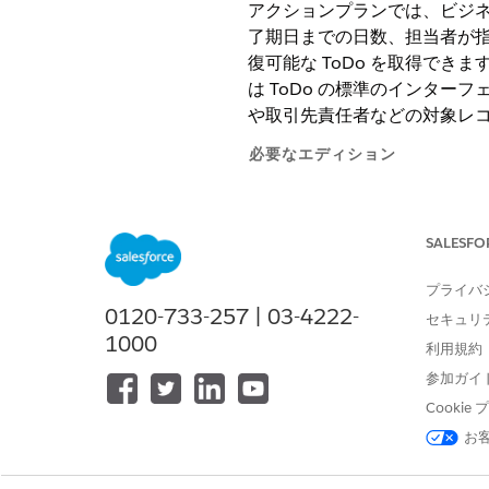
アクションプランでは、ビジネス
了期日までの日数、担当者が
復可能な ToDo を取得でき
は ToDo の標準のインター
や取引先責任者などの対象レ
必要なエディション
使用可能なインターフェース: Lightni
SALESFO
使用可能なアプリケーション: Automotive
Scheduler を備えた Governme
ディションの使用可能状況を確認
プライバ
0120-733-257 | 03-4222-
セキュリ
さまざまなクラウドでアクシ
1000
利用規約
Financial Servic
参加ガイ
エンゲージメントの場合、ウェ
Cooki
要があります。このアクションプ
お
ェルスマネージャーがクライア
す。ToDo はテンプレートで
公共セクターソリューションで