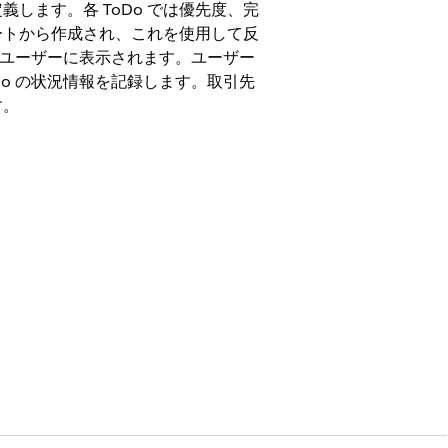
します。各 ToDo では優先度、完
ートから作成され、これを使用して反
o がユーザーに表示されます。ユーザー
Do の状況情報を記録します。取引先
す。
 Services Cloud、Lightning
it Cloud、および公共セクターソリューション。
エ
ョンプランテンプレートを作成します。このような
収集して、そのドキュメントを確認する必
るにつれて調整して更新します。その後、ウ
基づいてアクションプランを作成できま
する必要はありません。
ションプランテンプレートを作成します。