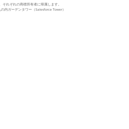
d. それぞれの商標は、それぞれの商標所有者に帰属します。
る必要があります。処置のアクションプラン
ーデンタワー（Salesforce Tower）
てアクションプランを作成し、情報の収集
さい。
トおよび生成されるアクションプランを作
もできます。
ます。
ビゲーションバーに追加し、影響を受ける