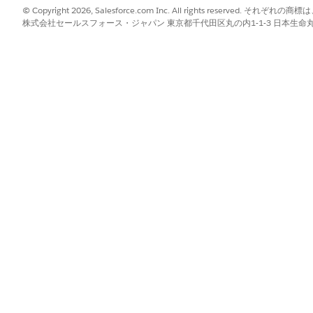
© Copyright 2026, Salesforce.com Inc. All rights reserve
シャリストは、身元調査、健康診断、所見の確認など、個人情報を精査す
株式会社セールスフォース・ジャパン 東京都千代田区丸の内1-1-3 日本生命丸の内ガ
に、新しい候補者を審査する必要がある場合は、テンプレートに基づい
のタスクに体系的に対処します。
プランをお探しですか?「
セールスアクションプラン
」を参照してくだ
れている製品とエディションを確認します。
ル
ンスに応じて、さまざまなオブジェクトのアクションプランテンプレー
になっているカスタムオブジェクトのアクションプランを作成すること
能
てアクションプランを操作します。
 コンポーネント
ントをユーザーコンソールに含めて、ユーザーの前にアクションプランを配置し
には、アクションプランテンプレートを関連するアプリケーションのナ