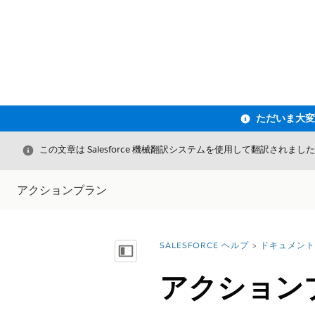
閉じる
この文章は Salesforce 機械翻訳システムを使用して翻訳されまし
アクションプラン
SALESFORCE ヘルプ
ドキュメント
詳細情報:
目次を表示
アクション