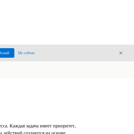
Закры
йский
Не сейчас
Закрыт
сса. Каждая задача имеет приоритет,
ы действий создаются на основе