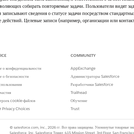
воляющих собирать повторяемые задачи. Пользователи видят зада
и записывают сведения о статусе задачи посредством стандартны
е действий. Целевые записи (например, организации или конта
xperience
RCE
COMMUNITY
 Cloud, Consumer Goods Cloud, Education Cloud, Financial Servic
е о конфиденциальности
AppExchange
oud, Manufacturing Cloud, Nonprofit Cloud и решения Public Sector
 о безопасности
Администраторы Salesforce
ции планов действий разными облаками:
спользования
Разработчики Salesforce
здайте шаблон плана действий для встреч по проверке финансового план
частия
Trailhead
ны заранее организовать встречу, собрать финансовую документацию и
троек cookie-файлов
Обучение
твий один раз и обновляете его по мере улучшения понимания повторяем
r Privacy Choices
Trust
на встреча проверки с клиентами, можно создать план действий на осно
задач, поскольку эти задачи определены в шаблоне.
айте шаблон плана действий для процедур проверки, обязательных пере
© salesforce.com, inc., 2026 гг. Все права защищены. Упомянутые товарные з
рки рекрутеры или специалисты по персоналу должны тщательно изучить
Salesforce, Inc. Salesforce Tower, 415 Mission Street, 3rd Floor, San Francis