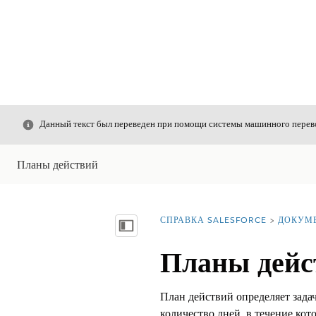
Закрыть
Данный текст был переведен при помощи системы машинного перево
Планы действий
СПРАВКА SALESFORCE
ДОКУМ
Вы находитесь здесь:
Показать содержание
Планы дейс
План действий определяет задач
количество дней, в течение кот