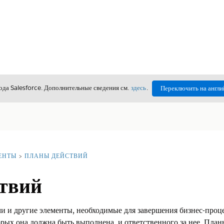
да Salesforce. Дополнительные сведения см.
здесь
.
Переключить на англи
ЕНТЫ
ПЛАНЫ ДЕЙСТВИЙ
твий
и и другие элементы, необходимые для завершения бизнес-проце
орых она должна быть выполнена, и ответственного за нее. План