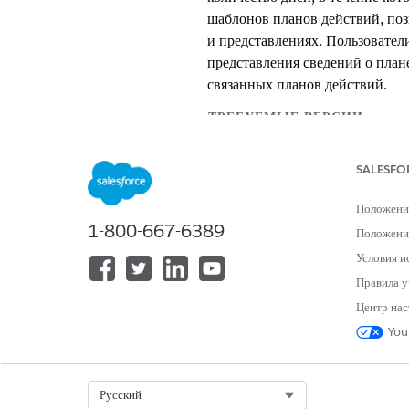
шаблонов планов действий, поз
и представлениях. Пользовател
представления сведений о план
связанных планов действий.
ТРЕБУЕМЫЕ ВЕРСИИ
Доступно в версиях: Lightning E
SALESFO
Доступно в версиях: Automotive
Положени
Lightning Scheduler, Health Cl
1-800-667-6389
Положение
Ниже указаны примеры реализа
Условия и
В Financial Services Cloud со
Правила у
менеджеры благосостояния долж
Центр нас
настраиваете шаблон плана дейс
You
менеджерам благосостояния нуж
создании всех соответствующих 
В решениях Public Sector созд
Select Org
Русский
на работу. В процедурах прове