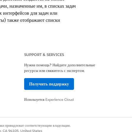
чи, назначенные им, в списках задач
х интерфейсов для задач или
кты) также отображают списки
SUPPORT & SERVICES
es Cloud, Government Cloud с
Нужна помощь? Найдите дополнительные
.
Просмотр доступности версии
.
ресурсы или свяжитесь с экспертом.
Получить поддержку
а с клиентами. Для таких взаимодействий
 просмотреть документацию. Вы
Используется
Experience Cloud
ых задач в динамике. Потом, когда
ве шаблона. Вам не нужно беспокоиться о
д развертыванием предложения кандидату
наки принадлежат соответствующим владельцам.
 личные данные, например, провести
co, CA 94105, United States