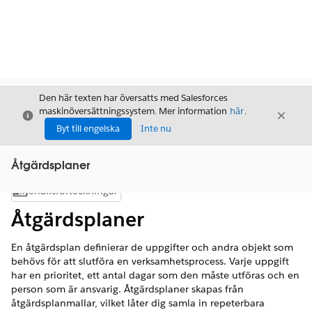
Den här texten har översatts med Salesforces
maskinöversättningssystem. Mer information
här
.
Stäng
Stäng
Stäng
Byt till engelska
Inte nu
Åtgärdsplaner
Innehållsförteckningar
Visa innehållsförteckning
Åtgärdsplaner
En åtgärdsplan definierar de uppgifter och andra objekt som
behövs för att slutföra en verksamhetsprocess. Varje uppgift
har en prioritet, ett antal dagar som den måste utföras och en
person som är ansvarig. Åtgärdsplaner skapas från
åtgärdsplanmallar, vilket låter dig samla in repeterbara