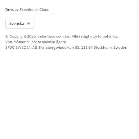
Drivs av
Experience Cloud
Select Org
Svenska
Letar du efter säljåtgärdsplaner? Se
ANTECKNING
Åtgärdsplaner för försäljning
.
© Copyright 2026, Salesforce.com Inc. Alla rättigheter förbehålles.
Varumärken tillhör respektive ägare.
SFDC SWEDEN AB, Klarabergsviadukten 63, 111 64 Stockholm, Sweden
Utgåvor av åtgärdsplaner
Gå igenom de produkter och versioner som stöds för
åtgärdsplaner.
Datamodell för åtgärdsplaner
Du kan skapa en åtgärdsplanmall och dess skapade
åtgärdsplaner för olika objekt, beroende på vilka
produkter och licenser som finns i din organisation. Du
kan även skapa dem för egna objekt som har Aktiviteter
aktiverade.
Vilka funktioner fungerar med åtgärdsplaner?
Dina användare interagerar med åtgärdsplaner med hjälp
av standardfunktioner.