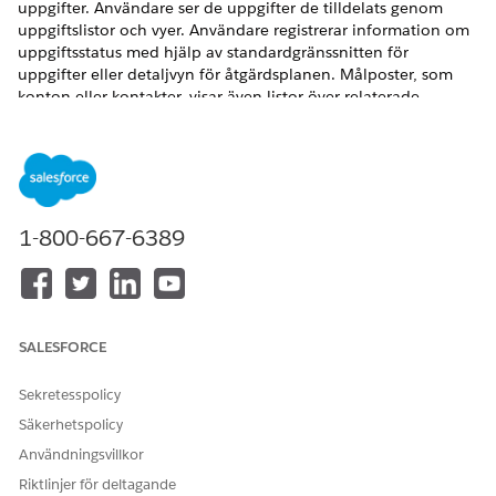
uppgifter. Användare ser de uppgifter de tilldelats genom
uppgiftslistor och vyer. Användare registrerar information om
uppgiftsstatus med hjälp av standardgränssnitten för
uppgifter eller detaljvyn för åtgärdsplanen. Målposter, som
konton eller kontakter, visar även listor över relaterade
åtgärdsplaner.
VERSIONER SOM KRÄVS
Tillgängliga i: Lightning Experience
1-800-667-6389
Tillgängliga i: Automotive Cloud, Consumer Goods Cloud,
Education Cloud, Financial Services Cloud, Government
Cloud med Lightning Scheduler, Health Cloud,
Manufacturing Cloud, Nonprofit Cloud och lösningar för
den offentliga sektorn.
Visa versionstillgänglighet
.
SALESFORCE
Här är några exempel på hur olika moln kan implementera
åtgärdsplaner:
Sekretesspolicy
Säkerhetspolicy
I Financial Services Cloud, skapa en åtgärdsplanmall för
granskningsmöten med klienter för finansplaner. För
Användningsvillkor
sådana engagemang måste förmögenhetsförvaltare
Riktlinjer för deltagande