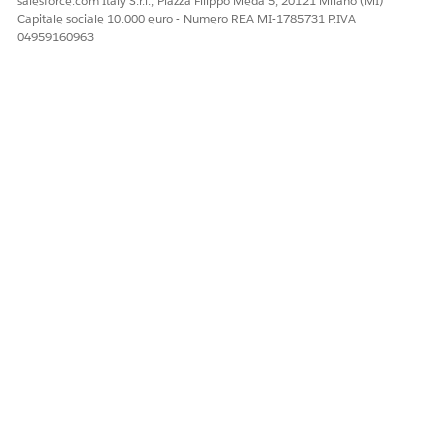
salesforce.com Italy S.r.l., Piazza Filippo Meda 5, 20121 Milano (MI)
Capitale sociale 10.000 euro - Numero REA MI-1785731 P.IVA
Benché non vengano utilizzati all'interno dei piani di
NOTA
04959160963
azione, i team account consentono di concedere un
accesso aggiuntivo ad Account, Opportunità, Caso e
oggetti correlati. Per utilizzare questa funzione è necessaria
l'impostazione.
VEDERE ANCHE:
Guida di Salesforce: Team account
QUESTO ARTICOLO HA RISOLTO IL PROBLEMA?
Facci sapere, così possiamo migliorare!
Sì
No