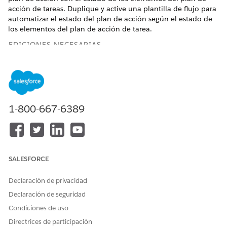
acción de tareas. Duplique y active una plantilla de flujo para
automatizar el estado del plan de acción según el estado de
los elementos del plan de acción de tarea.
EDICIONES NECESARIAS
Disponible en: Lightning Experience
Disponible en: Automotive Cloud, Consumer Goods Cloud,
Education Cloud, Financial Services Cloud, Government
Cloud con Lightning Scheduler, Health Cloud,
1-800-667-6389
Manufacturing Cloud, Nonprofit Cloud y Soluciones del
sector público.
Ver disponibilidad de edición
.
SALESFORCE
Declaración de privacidad
Puede personalizar el flujo según sus requisitos
NOTA
Declaración de seguridad
comerciales.
Condiciones de uso
Directrices de participación
Desde Configuración, en el cuadro Búsqueda rápida,