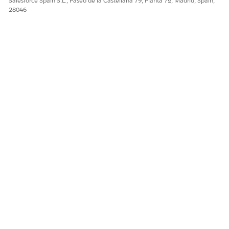
Salesforce Spain S.L., Paseo de la Castellana 79, Planta 7ª, Madrid, Spain,
28046