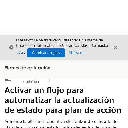
Este texto se ha traducido utilizando un sistema de
traducción automática de Salesforce. Más información
Cerrar
Cerrar
Cerrar
aquí
.
Cambiar a inglés
Ahora no
Planes de actuación
Índice de
Mostrar índice de materias
materias
Activar un flujo para
automatizar la actualización
de estado para plan de acción
Aumente la eficiencia operativa sincronizando el estado del
plan de acción con el estado de los elementos del plan de