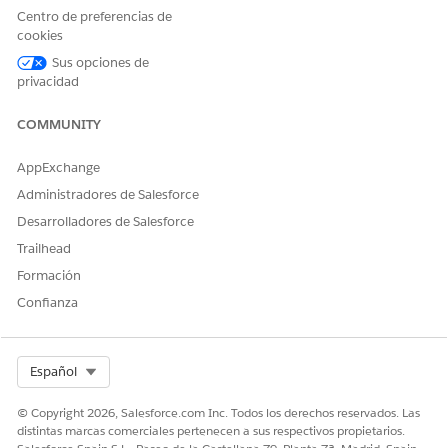
introduzca Flujos y, a continuación, seleccione
Flujos
.
Centro de preferencias de
Haga clic en
Actualizar estado de
plan de acción.
cookies
Para realizar una copia de esta plantilla de flujo, haga clic
Sus opciones de
en
Guardar como nuevo flujo
.
privacidad
Proporcione un nombre para el flujo y la API y haga clic
en
Guardar
.
COMMUNITY
Haga clic en
Activar
.
AppExchange
Administradores de Salesforce
Desarrolladores de Salesforce
¿RESOLVIÓ ESTE ARTÍCULO SU PROBLEMA?
¡Háganos saber cómo podemos mejorar!
Trailhead
Formación
Sí
No
Confianza
Select Org
Español
© Copyright 2026, Salesforce.com Inc. Todos los derechos reservados. Las
distintas marcas comerciales pertenecen a sus respectivos propietarios.