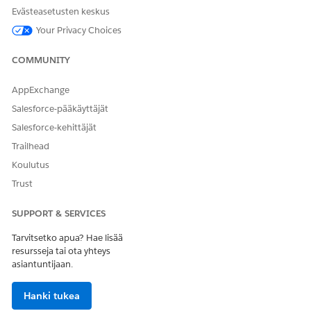
Evästeasetusten keskus
Kirjoita Määritykset-valikon Pikahaku-kenttään Kulut ja
Your Privacy Choices
valitse
Kulut
.
Napsauta
Päivitä toimintasuunnitelman tila
.
COMMUNITY
Jos haluat kopioida tämän kulkumallin, napsauta
Tallenna
uutena kulkuna
.
AppExchange
Anna kululle ja API:lle nimi ja napsauta
Tallenna
.
Napsauta
Aktivoi
.
Salesforce-pääkäyttäjät
Salesforce-kehittäjät
Trailhead
RATKAISIKO TÄMÄ ARTIKKELI ONGELMASI?
Koulutus
Anna palautetta, jotta voimme kehittyä!
Trust
Kyllä
Ei
SUPPORT & SERVICES
Tarvitsetko apua? Hae lisää
resursseja tai ota yhteys
asiantuntijaan.
Hanki tukea