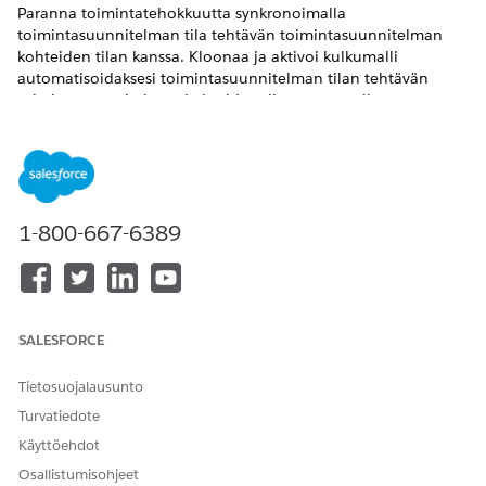
Paranna toimintatehokkuutta synkronoimalla
toimintasuunnitelman tila tehtävän toimintasuunnitelman
kohteiden tilan kanssa. Kloonaa ja aktivoi kulkumalli
automatisoidaksesi toimintasuunnitelman tilan tehtävän
toimintasuunnitelman kohteiden tilan perusteella.
VAADITUT VERSIOT
Käytettävissä: Lightning Experiencessa
Käytettävissä: Automotive Cloud, Consumer Goods Cloud,
1-800-667-6389
Education Cloud, Financial Services Cloud, Government
Cloud ja Lightning Scheduler, Health Cloud, Manufacturing
Cloud, Nonprofit Cloud ja Public Sector -ratkaisut.
Näytä
Edition-version saatavuus
.
SALESFORCE
Tietosuojalausunto
Turvatiedote
Voit mukauttaa kulkua liiketoimintatarpeidesi
HUOMAUTUS
Käyttöehdot
mukaisesti.
Osallistumisohjeet