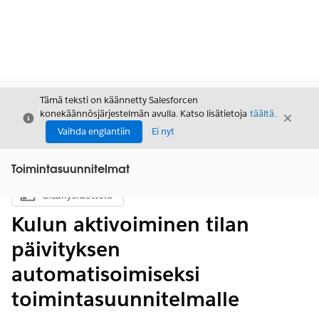
Tämä teksti on käännetty Salesforcen
konekäännösjärjestelmän avulla. Katso lisätietoja
täältä
.
Sulje
Sulje
Sulje
Vaihda englantiin
Ei nyt
Toimintasuunnitelmat
Sisällysluettelo
Näytä sisällysluettelo
Kulun aktivoiminen tilan
päivityksen
automatisoimiseksi
toimintasuunnitelmalle