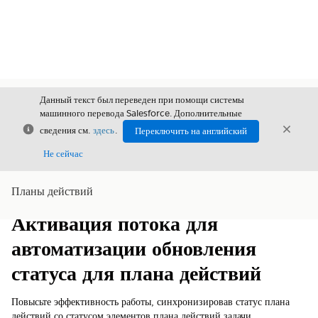
Данный текст был переведен при помощи системы
машинного перевода Salesforce. Дополнительные
Закрыть
Закры
сведения см.
здесь
.
Переключить на английский
Закрыт
Не сейчас
Планы действий
Содержание
Показать содержание
Активация потока для
автоматизации обновления
статуса для плана действий
Повысьте эффективность работы, синхронизировав статус плана
действий со статусом элементов плана действий задачи.