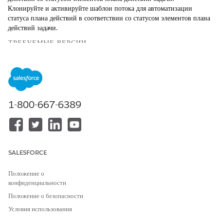
Клонируйте и активируйте шаблон потока для автоматизации
статуса плана действий в соответствии со статусом элементов плана
действий задачи.
ТРЕБУЕМЫЕ ВЕРСИИ
Доступно в версиях: Lightning Experience
Доступно в версиях: Automotive Cloud, Consumer Goods
Cloud, Education Cloud, Financial Services Cloud,
Government Cloud с Lightning Scheduler, Health Cloud,
1-800-667-6389
Manufacturing Cloud, Nonprofit Cloud и решения Public
Sector.
Просмотр доступности версии
.
SALESFORCE
Положение о
Поток можно настроить в соответствии с
ПРИМЕЧАНИЕ
конфиденциальности
бизнес-требованиями.
Положение о безопасности
Условия использования
Введите строку «Потоки» в поле «Быстрый поиск» меню