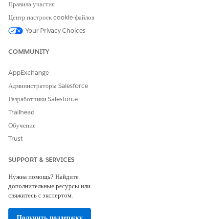
Правила участия
«Настройка» и выберите пункт «
Потоки
».
Нажмите «
Обновить статус плана действий
».
Центр настроек cookie-файлов
Чтобы создать копию данного шаблона потока, нажмите кнопку
Your Privacy Choices
«
Сохранить как новый поток
».
Введите имя потока и API и нажмите «
Сохранить
».
COMMUNITY
Щелкните
«Активировать»
.
AppExchange
Администраторы Salesforce
ЭТА СТАТЬЯ РЕШИЛА ВАШУ ПРОБЛЕМУ?
Разработчики Salesforce
Оставьте свой отзыв, чтобы мы могли стать лучше!
Trailhead
Обучение
Да
Нет
Trust
SUPPORT & SERVICES
Нужна помощь? Найдите
дополнительные ресурсы или
свяжитесь с экспертом.
Получить поддержку