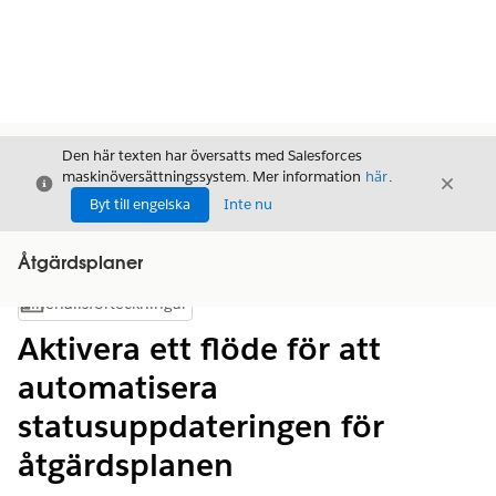
Den här texten har översatts med Salesforces
maskinöversättningssystem. Mer information
här
.
Stäng
Stäng
Stäng
Byt till engelska
Inte nu
Åtgärdsplaner
Innehållsförteckningar
Visa innehållsförteckning
Aktivera ett flöde för att
automatisera
statusuppdateringen för
åtgärdsplanen