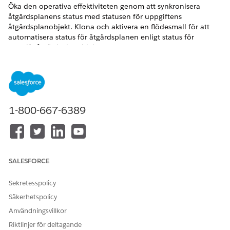
Öka den operativa effektiviteten genom att synkronisera
åtgärdsplanens status med statusen för uppgiftens
åtgärdsplanobjekt. Klona och aktivera en flödesmall för att
automatisera status för åtgärdsplanen enligt status för
uppgiftsåtgärdsplanobjekten.
VERSIONER SOM KRÄVS
Tillgängliga i: Lightning Experience
Tillgängliga i: Automotive Cloud, Consumer Goods Cloud,
1-800-667-6389
Education Cloud, Financial Services Cloud, Government
Cloud med Lightning Scheduler, Health Cloud,
Manufacturing Cloud, Nonprofit Cloud och lösningar för
den offentliga sektorn.
Visa versionstillgänglighet
.
SALESFORCE
Sekretesspolicy
Säkerhetspolicy
Du kan anpassa flödet efter dina
ANTECKNING
Användningsvillkor
verksamhetskrav.
Riktlinjer för deltagande