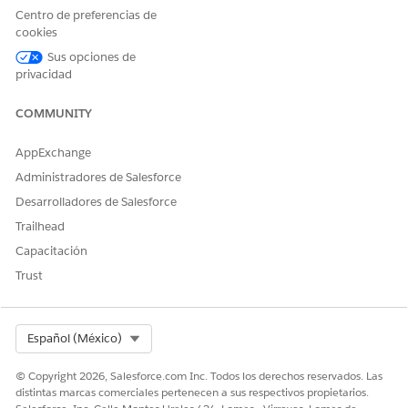
Días.
Centro de preferencias de
Seleccione
Obligatorio
si desea hacer que sea obligatorio
cookies
realizar la tarea.
Sus opciones de
Asigne la tarea a un usuario y una función específicos.
privacidad
Seleccione una hora en la que desea enviar un
recordatorio al asignado de la tarea en la fecha de
COMMUNITY
vencimiento.
Guarde sus cambios.
AppExchange
Administradores de Salesforce
Desarrolladores de Salesforce
¿RESOLVIÓ ESTE ARTÍCULO SU PROBLEMA?
Trailhead
¡Háganos saber cómo podemos mejorar!
Capacitación
Trust
Sí
No
Select Org
Español (México)
© Copyright 2026, Salesforce.com Inc. Todos los derechos reservados. Las
distintas marcas comerciales pertenecen a sus respectivos propietarios.