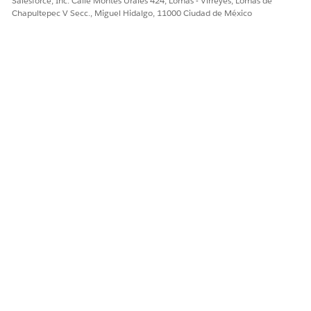
Salesforce, Inc. Calle Montes Urales 424, Lomas - Virreyes, Lomas de
Chapultepec V Secc., Miguel Hidalgo, 11000 Ciudad de México