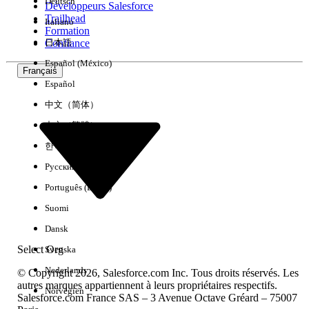
Deutsch
Développeurs Salesforce
Trailhead
Italiano
Expérience
Formation
Confiance
日本語
Español (México)
Français
Español
Effacer tout
Terminé
中文（简体）
中文（繁體）
한국어
Русский
Português (Brasil)
Suomi
Dansk
Select Org
Svenska
Nederlands
© Copyright 2026, Salesforce.com Inc. Tous droits réservés. Les
autres marques appartiennent à leurs propriétaires respectifs.
Norvégien
Salesforce.com France SAS – 3 Avenue Octave Gréard – 75007
Aucun résultat