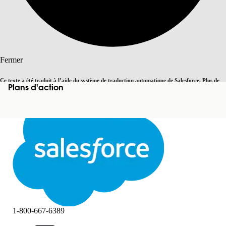
Rechercher
Fermer
Ce texte a été traduit à l’aide du système de traduction automatique de Salesforce. Plus de
Plans d'action
Basculer vers la page en anglais
détails, consultez <
cette page
.
Pas maintenant
Fermer
Fermer
1-800-667-6389