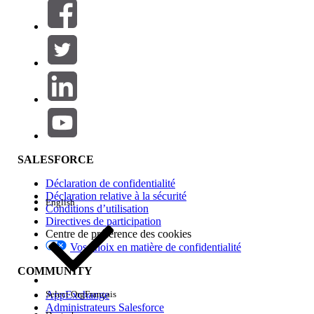
Filtres (0)
SÉLECTIONNER DES FILTRES
Ajouter
Gamme de produits
Impact des fonctionnalités
SALESFORCE
Déclaration de confidentialité
Déclaration relative à la sécurité
English
Conditions d’utilisation
Directives de participation
Centre de préférence des cookies
Vos choix en matière de confidentialité
Edition
COMMUNITY
AppExchange
Select Org
Français
Administrateurs Salesforce