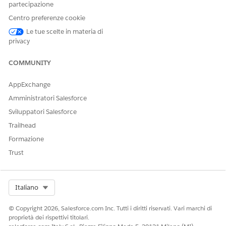
partecipazione
Giorni.
Selezionare
Obbligatorio
se si desidera rendere
Centro preferenze cookie
obbligatoria l'esecuzione dell'operazione.
Le tue scelte in materia di
Assegnare l'operazione a un utente e a un ruolo specifico.
privacy
Selezionare l'ora in cui si desidera inviare un promemoria
all'assegnatario dell'operazione alla data di scadenza.
COMMUNITY
Salva le modifiche.
AppExchange
Amministratori Salesforce
Sviluppatori Salesforce
QUESTO ARTICOLO HA RISOLTO IL PROBLEMA?
Facci sapere, così possiamo migliorare!
Trailhead
Formazione
Sì
No
Trust
Select Org
Italiano
© Copyright 2026, Salesforce.com Inc. Tutti i diritti riservati. Vari marchi di
proprietà dei rispettivi titolari.