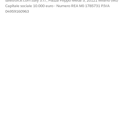
salesforce.com Italy S.r.l., Piazza Filippo Meda 5, 20121 Milano (MI)
Capitale sociale 10.000 euro - Numero REA MI-1785731 P.IVA
04959160963