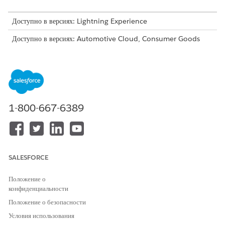
Доступно в версиях: Lightning Experience
Доступно в версиях: Automotive Cloud, Consumer Goods
Cloud, Education Cloud, Financial Services Cloud,
Government Cloud с Lightning Scheduler, Health Cloud,
Manufacturing Cloud, Nonprofit Cloud и решения Public
Sector.
Просмотр доступности версии
.
НЕОБХОДИМЫЕ ПОЛНОМОЧИЯ ПОЛЬЗОВАТЕЛЯ
1-800-667-6389
Для настройки планов
Набор полномочий планов
действий:
действий
ИЛИ
SALESFORCE
Модификация всех данных
Положение о
Найдите и откройте
«Шаблоны плана действий»
в средстве
конфиденциальности
запуска приложений.
Выберите нужный шаблон и нажмите «
Создать задачу
».
Положение о безопасности
Введите сведения о задаче для темы, приоритета и дней.
Условия использования
Чтобы пометить задачу как обязательную для выполнения,