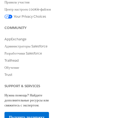
Правила участия
выберите
«Обязательно»
.
Назначьте задачу определенному пользователю и роли.
Центр настроек cookie-файлов
Выберите время отправки напоминания назначенному задаче в
Your Privacy Choices
крайний срок.
Сохраните внесенные изменения.
COMMUNITY
AppExchange
Администраторы Salesforce
ЭТА СТАТЬЯ РЕШИЛА ВАШУ ПРОБЛЕМУ?
Разработчики Salesforce
Оставьте свой отзыв, чтобы мы могли стать лучше!
Trailhead
Да
Нет
Обучение
Trust
SUPPORT & SERVICES
Нужна помощь? Найдите
дополнительные ресурсы или
свяжитесь с экспертом.
Получить поддержку