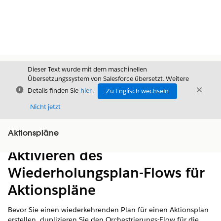
Dieser Text wurde mit dem maschinellen
Übersetzungssystem von Salesforce übersetzt. Weitere
Schließen
Schli
Details finden Sie
hier
.
Zu Englisch wechseln
Schließ
Nicht jetzt
Aktionspläne
Inhalt
Inhalt anzeigen
Aktivieren des
Wiederholungsplan-Flows für
Aktionspläne
Bevor Sie einen wiederkehrenden Plan für einen Aktionsplan
erstellen, duplizieren Sie den Orchestrierungs-Flow für die