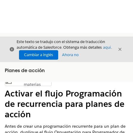
Este texto se tradujo con el sistema de traducción
automática de Salesforce. Obtenga más detalles
aquí
.
Cerrar
Cerrar
Cerrar
Cambiar a inglés
Ahora no
Planes de acción
Índice de
Mostrar índice de materias
materias
Activar el flujo Programación
de recurrencia para planes de
acción
Antes de crear una programación recurrente para un plan de
acción, duplique el flujo Orquestación para Programador de