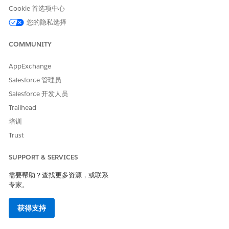
Cookie 首选项中心
您的隐私选择
COMMUNITY
复制流元素
后，不要修改它们。重复计划流根据您的设
备注
AppExchange
置自动生成新的行动计划。该流以预定义的时间间隔运行批
处理作业，以查找任何即将重复的操作计划。创建新行动计
Salesforce 管理员
划时，它是原始计划的完整复制，继承了所有任务和文档核
Salesforce 开发人员
对清单项目。新行动计划的名称会自动生成，并遵循特定模
Trailhead
式。例如，如果您的原始行动计划名为季度客户审查，新计
划将命名为季度客户审查 - 每月重复 #1。
培训
Trust
SUPPORT & SERVICES
本文章是否解决您的问题？
需要帮助？查找更多资源，或联系
专家。
请与我们共享您的想法，以便我们进行改进！
是
否
获得支持