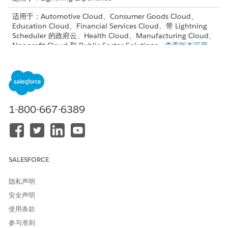
适用于：Automotive Cloud、Consumer Goods Cloud、
Education Cloud、Financial Services Cloud、带 Lightning
Scheduler 的政府云、Health Cloud、Manufacturing Cloud、
Nonprofit Cloud 和 Public Sector Solutions。
查看版本可用
性
。
所需用户权限
配置行动计划：
行动计划权限集
1-800-667-6389
或
修改所有数据
从“设置”中，在
快速查找
框中，输入
，然后选择
流
。
流
SALESFORCE
单击重复 Scheduler 的
编排流
。
要复制此流模板，请单击
另存为
。
隐私声明
为流和 API 提供名称。
单击
保存
。
安全声明
根据业务需求，编辑流开始日期和时间。
使用条款
保存更改。
参与准则
打开更新的重复计划流，然后单击
激活
。