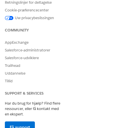
Retningslinjer for deltagelse
sidelayoutet.
Cookie-præferencecenter
Gem dine ændringer.
Uw privacybeslissingen
COMMUNITY
LØSTE DENNE ARTIKEL DIT PROBLEM?
AppExchange
Giv os besked, så vi kan forbedre os!
Salesforce-administratorer
Ja
Nej
Salesforce-udviklere
Trailhead
Uddannelse
Tillid
SUPPORT & SERVICES
Har du brug for hjælp? Find flere
ressourcer, eller få kontakt med
en ekspert.
Få support