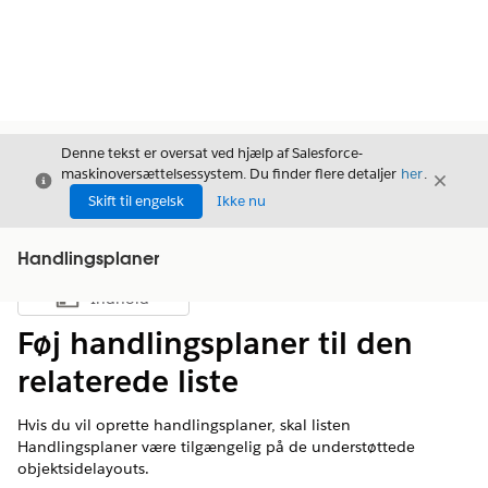
Denne tekst er oversat ved hjælp af Salesforce-
maskinoversættelsessystem. Du finder flere detaljer
her
.
Luk
Luk
Luk
Skift til engelsk
Ikke nu
Handlingsplaner
Indhold
Vis indholdsfortegnelse
Føj handlingsplaner til den
relaterede liste
Hvis du vil oprette handlingsplaner, skal listen
Handlingsplaner være tilgængelig på de understøttede
objektsidelayouts.