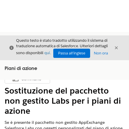
Questo testo è stato tradotto utilizzando il sistema di
traduzione automatica di Salesforce. Ulteriori dettagli
Chiudi
Chiud
Chiudi
sono disponibili
qui
.
Passa all'inglese
Non ora
Piani di azione
Sommario
Mostra sommario
Sostituzione del pacchetto
non gestito Labs per i piani di
azione
Se è presente il pacchetto non gestito AppExchange
Salesforce Labs con oggetti personalizzati del piano di azione