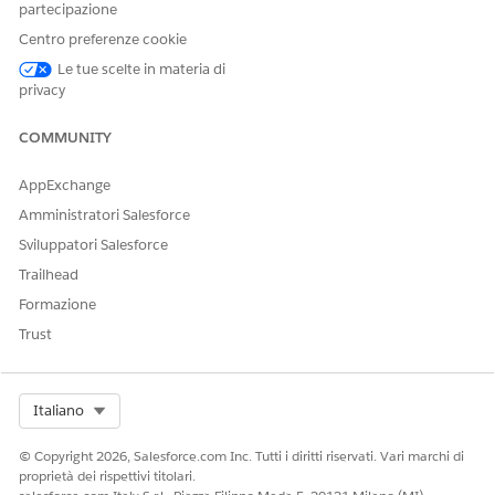
partecipazione
Guida di Salesforce: Aggiunta, rimozione e organizzazione
Centro preferenze cookie
delle schede in Salesforce Classic
Guida di Salesforce: Visualizzazione e modifica delle
Le tue scelte in materia di
impostazioni delle schede negli insiemi di autorizzazioni e
privacy
nei profili
COMMUNITY
AppExchange
QUESTO ARTICOLO HA RISOLTO IL PROBLEMA?
Amministratori Salesforce
Facci sapere, così possiamo migliorare!
Sviluppatori Salesforce
Sì
No
Trailhead
Formazione
Trust
Select Org
Italiano
© Copyright 2026, Salesforce.com Inc. Tutti i diritti riservati. Vari marchi di
proprietà dei rispettivi titolari.