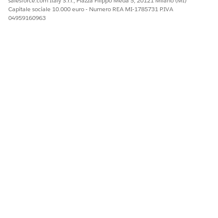
salesforce.com Italy S.r.l., Piazza Filippo Meda 5, 20121 Milano (MI)
Capitale sociale 10.000 euro - Numero REA MI-1785731 P.IVA
04959160963