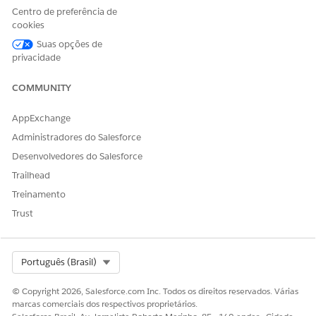
Centro de preferência de
Ajuda do Salesforce: Adicionar, remover e organizar guias
cookies
no Salesforce Classic
Ajuda do Salesforce: Visualizar e editar as configurações
Suas opções de
de guia em conjuntos de permissões e perfis
privacidade
COMMUNITY
ESTE ARTIGO RESOLVEU SEU PROBLEMA?
AppExchange
Diga-nos para podermos melhorar!
Administradores do Salesforce
Desenvolvedores do Salesforce
Sim
Não
Trailhead
Treinamento
Trust
Select Org
Português (Brasil)
© Copyright 2026, Salesforce.com Inc. Todos os direitos reservados. Várias
marcas comerciais dos respectivos proprietários.