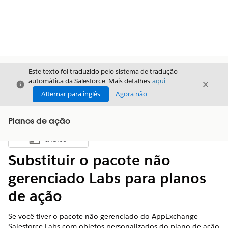
Este texto foi traduzido pelo sistema de tradução
automática da Salesforce. Mais detalhes
aqui
.
Fechar
Fecha
Fechar
Alternar para inglês
Agora não
Planos de ação
Índice
Mostrar índice
Substituir o pacote não
gerenciado Labs para planos
de ação
Se você tiver o pacote não gerenciado do AppExchange
Salesforce Labs com objetos personalizados do plano de ação