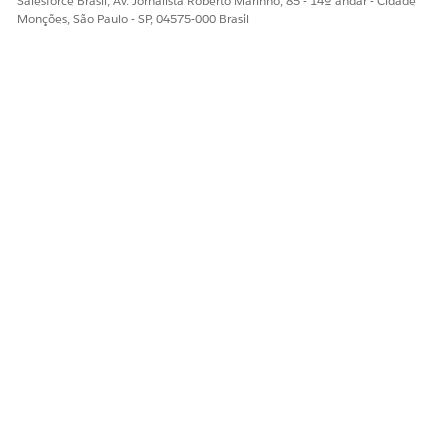
Salesforce Brasil, Av. Jornalista Roberto Marinho, 85 - 14º andar - Cidade
Monções, São Paulo - SP, 04575-000 Brasil