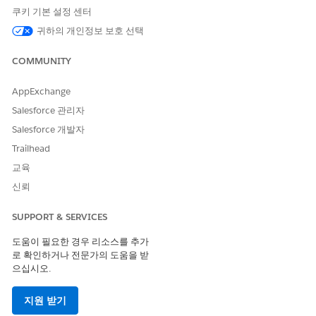
새
Highlights 패널
구성 요소를 캔버스로 끌어옵니다. 속성 창
쿠키 기본 설정 센터
에 구성 요소 속성이 나타납니다.
귀하의 개인정보 보호 선택
새 하이라이트 패널 구성 요소에 대한 동적 작업을 구성합니다.
지금 업그레이드
를 클릭합니다.
COMMUNITY
동적 작업 창에서
최초부터 시작
을 선택하고
다음
을 클릭합
니다.
AppExchange
마침
을 클릭합니다.
Salesforce 관리자
작업 추가
를 클릭하고 하이라이트 패널에 표시할 빠른 작업을
Salesforce 개발자
선택합니다.
사용자 프로필 또는 콘솔 앱을 기반으로 특정 작업에 대한 가시
Trailhead
성을 설정할 수도 있습니다.
교육
신뢰
SUPPORT & SERVICES
이 기사를 통해 문제를 해결했습니까?
개선을 위한 의견을 보내주세요.
도움이 필요한 경우 리소스를 추가
로 확인하거나 전문가의 도움을 받
예
아니요
으십시오.
지원 받기