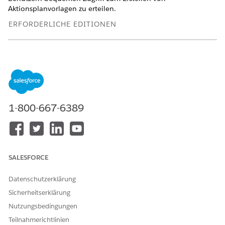
Aktionsplanvorlagen zu erteilen.
ERFORDERLICHE EDITIONEN
Verfügbarkeit: Lightning Experience
Verfügbarkeit: Automotive Cloud, Consumer Goods Cloud,
Education Cloud, Financial Services Cloud, Government
Cloud mit Lightning Scheduler, Health Cloud,
Manufacturing Cloud, Nonprofit Cloud und Lösungen für
den öffentlichen Sektor.
Editionsverfügbarkeit anzeigen
.
1-800-667-6389
Sie können Classic und Lightning Anwendungen die
Navigationsleistenregisterkarte "Aktionsplanvorlagen"
hinzufügen.
SALESFORCE
Datenschutzerklärung
Sicherheitserklärung
Navigationsleistenregisterkarten können weder
HINWEIS
Nutzungsbedingungen
Community- noch verbundenen Anwendungen
Teilnahmerichtlinien
hinzugefügt werden.