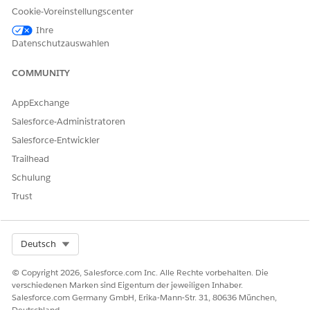
Cookie-Voreinstellungscenter
Ihre
Geben Sie unter "Setup" im Feld "Schnellsuche" den Text
Datenschutzauswahlen
ein und wählen Sie dann
Anwendungs-Manager
Anwendungs-Manager
aus.
COMMUNITY
Wählen Sie für jede Anwendung, der Sie die Registerkarte
hinzufügen möchten, in der Dropdown-Liste
Bearbeiten
AppExchange
aus.
Fügen Sie nur für Classic-Anwendungen eine Registerkarte
Salesforce-Administratoren
wie folgt hinzu:
Salesforce-Entwickler
Wählen Sie unter "Verfügbare Registerkarten" die
Trailhead
Option
Aktionsplanvorlagen
aus und klicken Sie auf
Hinzufügen
.
Schulung
Wählen Sie in der Liste "Ausgewählte Registerkarten"
Trust
die Option
Aktionsplanvorlagen
aus und verwenden
Sie die Schaltflächen auf der rechten Seite, um ihre
Position auf der Navigationsleiste anzupassen.
Select Org
Deutsch
Fügen Sie nur für Lightning-Anwendungen eine
Registerkarte wie folgt hinzu:
© Copyright 2026, Salesforce.com Inc. Alle Rechte vorbehalten. Die
verschiedenen Marken sind Eigentum der jeweiligen Inhaber.
Klicken Sie unter "Anwendungseinstellungen" auf
Salesforce.com Germany GmbH, Erika-Mann-Str. 31, 80636 München,
Navigationselemente
.
Deutschland