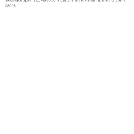
Salesforce Spain S.L., Paseo de la Castellana 79, Planta 7ª, Madrid, Spain,
28046
Guarde sus cambios.
¿RESOLVIÓ ESTE ARTÍCULO SU PROBLEMA?
¡Háganos saber cómo podemos mejorar!
Sí
No