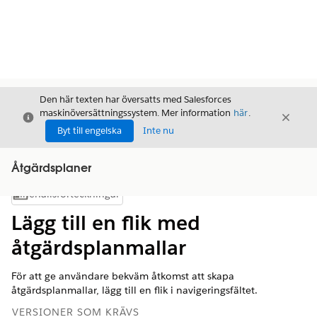
Den här texten har översatts med Salesforces
maskinöversättningssystem. Mer information
här
.
Stäng
Stäng
Stäng
Byt till engelska
Inte nu
Åtgärdsplaner
Innehållsförteckningar
Visa innehållsförteckning
Lägg till en flik med
åtgärdsplanmallar
För att ge användare bekväm åtkomst att skapa
åtgärdsplanmallar, lägg till en flik i navigeringsfältet.
VERSIONER SOM KRÄVS