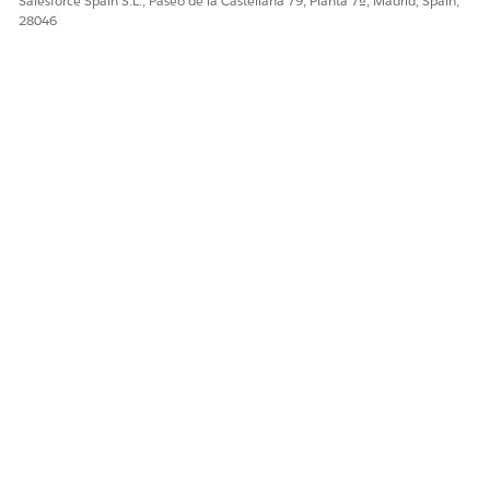
Salesforce Spain S.L., Paseo de la Castellana 79, Planta 7ª, Madrid, Spain,
28046
¿RESOLVIÓ ESTE ARTÍCULO SU PROBLEMA?
¡Háganos saber cómo podemos mejorar!
Sí
No