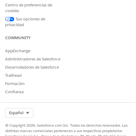
Página Domicilio bancario - Una columna
Centro de preferencias de
Página Domicilio bancario - Dos columnas
cookies
Página Particular de banca - Una columna
Sus opciones de
Página Particular de banca - Dos columnas
privacidad
Duplique las páginas Lightning que desea modificar y
COMMUNITY
busque cualquier duplicado de esas páginas.
Para cada página:
Agregue una ficha personalizada para la Lista de
AppExchange
planes de acción y asígnele el nombre Planes de
Administradores de Salesforce
acción.
Desarrolladores de Salesforce
En la paleta de componentes, seleccione
Lista de
Trailhead
planes
de acción y arrástrela a donde desea en la
página.
Formación
Guarde la página.
Confianza
Sustituya las páginas predeterminadas por sus páginas
duplicadas y actualizadas.
Select Org
Español
CONSULTE TAMBIÉN:
© Copyright 2026, Salesforce.com Inc. Todos los derechos reservados. Las
Ayuda de Salesforce: Páginas Lightning
distintas marcas comerciales pertenecen a sus respectivos propietarios.