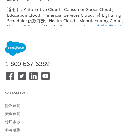
适用于：Automotive Cloud、Consumer Goods Cloud、
Education Cloud、Financial Services Cloud、带 Lightning
Scheduler 的政府云、Health Cloud、Manufacturing Cloud、
Nonprofit Cloud 和 Public Sector Solutions。
查看版本可用
性
。
行动计划支持客户、市场活动、个案、联系人、合同、财务客户、
潜在客户或业务机会对象。您还可以为已启用活动的自定义对象创
建行动计划模板。
1-800-667-6389
根据行动计划支持的任何对象修改 Lightning 记录页面。例如，在
Financial Services Cloud 的这些页面中：
客户记录页面
银行公司客户页面
SALESFORCE
银行业务联系人页面
银行家庭页面 - 一列
隐私声明
银行家庭页面 - 两列
银行个人页面 - 一列
安全声明
银行个人页面 - 两列
使用条款
复制您想要修改的 Lightning 页面，并查找这些页面的任何复
参与准则