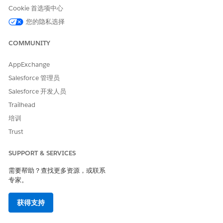
制。
Cookie 首选项中心
对于每个页面：
您的隐私选择
为行动计划列表添加自定义选项卡，并将其命名为行动计
划。
COMMUNITY
在组件选项板中，选择
行动计划列表
，并将其拖到您想要在
页面上显示的位置。
AppExchange
保存页面。
Salesforce 管理员
使用复制和更新的页面替换默认页面。
Salesforce 开发人员
另请参阅：
Trailhead
培训
Salesforce 帮助：Lightning 页面
Trust
SUPPORT & SERVICES
本文章是否解决您的问题？
需要帮助？查找更多资源，或联系
请与我们共享您的想法，以便我们进行改进！
专家。
是
否
获得支持