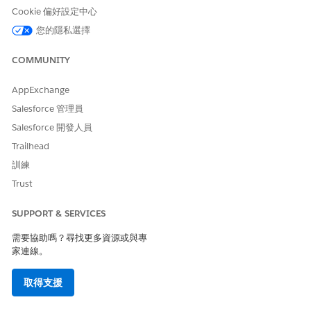
複製您要修改的 Lightning 頁面,並尋找這些頁面的任何複本。
Cookie 偏好設定中心
針對每個頁面:
您的隱私選擇
新增「動作計畫清單」的自訂索引標籤,並將其命名為「動作
計畫」。
COMMUNITY
在元件調色盤中,選取「
動作計畫清單
」,然後將其拖曳至頁
面上的所需位置。
AppExchange
儲存頁面。
Salesforce 管理員
使用複製和更新的頁面取代預設頁面。
Salesforce 開發人員
另請參照：
Trailhead
訓練
Salesforce 說明：Lightning 頁面
Trust
SUPPORT & SERVICES
此文章是否解決您的問題？
需要協助嗎？尋找更多資源或與專
請讓我們知道，以便我們改進！
家連線。
是
否
取得支援