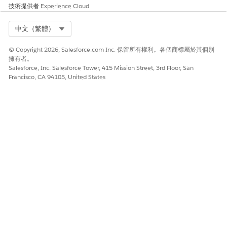
技術提供者
Experience Cloud
Select Org
中文（繁體）
© Copyright 2026, Salesforce.com Inc. 保留所有權利。各個商標屬於其個別
擁有者。
Salesforce, Inc. Salesforce Tower, 415 Mission Street, 3rd Floor, San
Francisco, CA 94105, United States