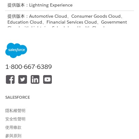
提供版本：Lightning Experience
提供版本：Automotive Cloud、Consumer Goods Cloud、
Education Cloud、Financial Services Cloud、Government
Cloud with Lightning Scheduler、Health Cloud、
Manufacturing Cloud、Nonprofit Cloud 和 Public Sector
Solutions。
檢視版本可用性
。
「動作計畫」支援「帳戶」、「行銷活動」、「個案」、「連絡
人」、「契約」、「財務帳戶」、「商機」或「機會」物件。您也
可以為已啟用活動的自訂物件建立動作計畫範本。
1-800-667-6389
根據「動作計畫」支援的任何物件修改 Lightning 記錄頁面。例如,
在 Financial Services Cloud 中的這些頁面中:
用戶記錄頁面
SALESFORCE
銀行業務帳戶頁面
銀行業務連絡人頁面
銀行業務家庭頁面 - 一欄
隱私權聲明
銀行業務家庭頁面 - 兩欄
安全性聲明
銀行個人頁面 - 一欄
使用條款
銀行個人頁面 - 兩欄
參與原則