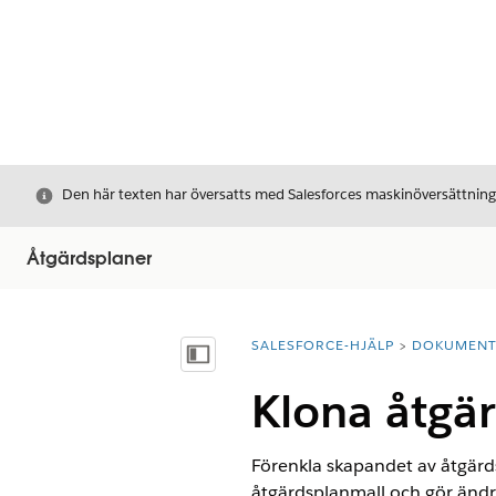
Stäng
Den här texten har översatts med Salesforces maskinöversättnin
Åtgärdsplaner
SALESFORCE-HJÄLP
DOKUMEN
Du är här:
Visa innehållsförteckning
Klona åtgä
Förenkla skapandet av åtgärd
åtgärdsplanmall och gör ändrin