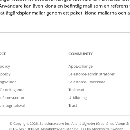
 Användare kan även klona en befintlig mall som en referens 
erat åtgärdsplanmallar genom ett paket, klona mallarna och 
ence
ud, Consumer Goods Cloud, Education Cloud, Financial Services C
cturing Cloud, Nonprofit Cloud och lösningar för den offentliga s
RCE
COMMUNITY
m du vill kopiera.
policy
AppExchange
policy
Salesforce-administratörer
ivning för mallen. Lämna resten av fälten oförändrade.
gsvillkor
Salesforce-utvecklare
 för deltagande
Trailhead
referenscenter
Utbildning
 integritetsval
Trust
OBLEM?
ra!
© Copyright 2026, Salesforce.com Inc. Alla rättigheter förbehålles. Varumärk
SFDC SWEDEN AB, Klarabergsviadukten 63, 111 64 Stockholm, Sweden