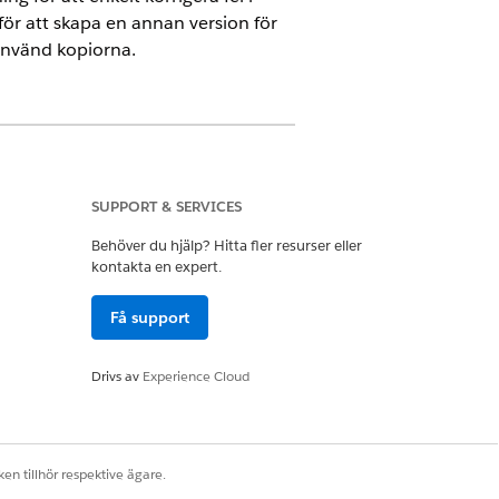
för att skapa en annan version för
använd kopiorna.
loud, Government Cloud med Lightning
ektorn.
Visa versionstillgänglighet
.
SUPPORT & SERVICES
Behöver du hjälp? Hitta fler resurser eller
kontakta en expert.
Få support
Drivs av
Experience Cloud
Ja
Nej
en tillhör respektive ägare.