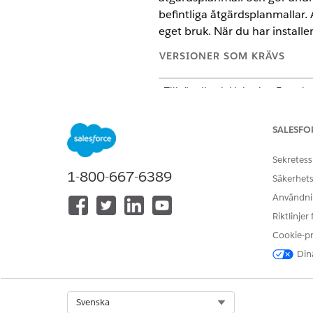
befintliga åtgärdsplanmallar.
eget bruk. När du har install
VERSIONER SOM KRÄVS
Tillgängliga i: Lightning Experi
Tillgängliga i: Automotive Clo
Scheduler, Health Cloud, Manufa
SALESFO
Öppna den åtgärdsplanmall so
Sekretess
Klicka på
Klonmall
.
1-800-667-6389
Säkerhets
Ange ett nytt namn och beskr
Användnin
Spara dina ändringar.
Riktlinjer
Cookie-p
Dina
LÖSTE DENNA ARTIKEL DITT PR
Berätta för oss vad vi kan förbätt
Select Org
Svenska