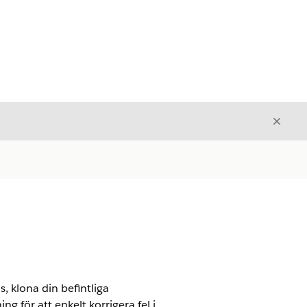
Stäng
Stäng
 klona din befintliga
g för att enkelt korrigera fel i