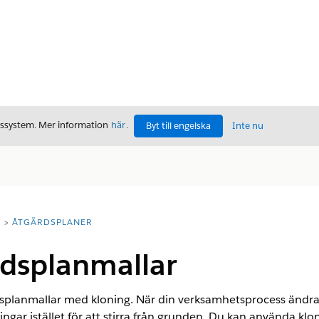
gssystem. Mer information
här
.
Byt till engelska
Inte nu
T
ÅTGÄRDSPLANER
rdsplanmallar
splanmallar med kloning. När din verksamhetsprocess ändras,
gar istället för att stirra från grunden. Du kan använda klonin