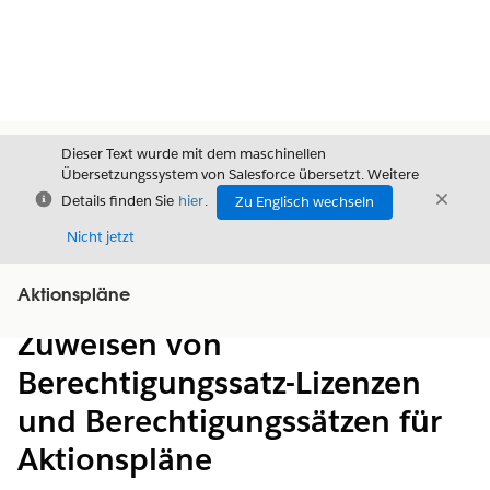
Dieser Text wurde mit dem maschinellen
Übersetzungssystem von Salesforce übersetzt. Weitere
Schließen
Schli
Details finden Sie
hier
.
Zu Englisch wechseln
Schließ
Nicht jetzt
Aktionspläne
Inhalt
Inhalt anzeigen
Zuweisen von
Berechtigungssatz-Lizenzen
und Berechtigungssätzen für
Aktionspläne