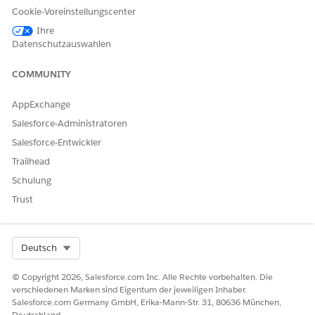
Cookie-Voreinstellungscenter
Klicken Sie auf den Namen eines Benutzers.
Klicken Sie unter "Berechtigungssatzzuweisungen" auf
Ihre
Zuweisungen bearbeiten
und fügen Sie den
Datenschutzauswahlen
Berechtigungssatz "Aktionspläne" hinzu.
Speichern Sie Ihre Änderungen.
COMMUNITY
SIEHE AUCH:
AppExchange
Salesforce-Administratoren
Tipps: Manage Bulk Permission Set License (PSL)
Assignments for Financial Services Cloud (Verwalten von
Salesforce-Entwickler
Massenzuweisungen der Berechtigungssatz-Lizenz für
Trailhead
Financial Services Cloud)
Schulung
Trust
KONNTEN SIE IHR PROBLEM MITHILFE DIESES ARTIKELS
LÖSEN?
Select Org
Deutsch
Geben Sie uns Feedback, damit wir uns verbessern können.
© Copyright 2026, Salesforce.com Inc. Alle Rechte vorbehalten. Die
Ja
Nein
verschiedenen Marken sind Eigentum der jeweiligen Inhaber.
Salesforce.com Germany GmbH, Erika-Mann-Str. 31, 80636 München,
Deutschland