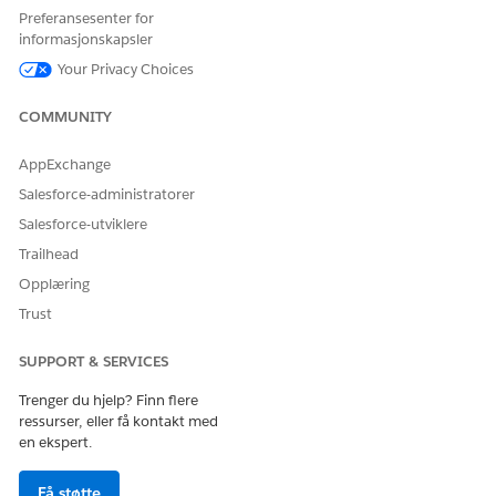
Preferansesenter for
informasjonskapsler
SE OGSÅ:
Your Privacy Choices
Tipsark: Behandle massetildelinger av tillatelsessettlisens
(PSL) for Financial Services Cloud
COMMUNITY
AppExchange
Salesforce-administratorer
HJALP DENNE ARTIKKELEN MED Å LØSE PROBLEMET DITT?
La oss få vite det slik at vi kan forbedre!
Salesforce-utviklere
Trailhead
Ja
Nei
Opplæring
Trust
SUPPORT & SERVICES
Trenger du hjelp? Finn flere
ressurser, eller få kontakt med
en ekspert.
Få støtte