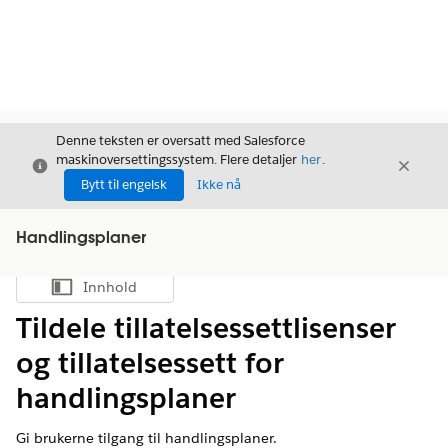
Denne teksten er oversatt med Salesforce
maskinoversettingssystem. Flere detaljer
her
.
Avslutt
Avslut
Avslutt
Bytt til engelsk
Ikke nå
Handlingsplaner
Innhold
Vis innholdsfortegnelse
Tildele tillatelsessettlisenser
og tillatelsessett for
handlingsplaner
Gi brukerne tilgang til handlingsplaner.