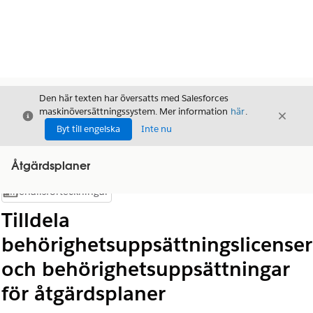
Den här texten har översatts med Salesforces
maskinöversättningssystem. Mer information
här
.
Stäng
Stäng
Stäng
Byt till engelska
Inte nu
Åtgärdsplaner
Innehållsförteckningar
Visa innehållsförteckning
Tilldela
behörighetsuppsättningslicenser
och behörighetsuppsättningar
för åtgärdsplaner