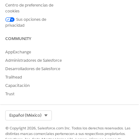
La vista imprimible muestra tareas dependientes solo si se
Centro de preferencias de
completan sus tareas de requisito previo.
cookies
Desde la configuración de gestión de objetos para planes
Sus opciones de
de acción, vaya a
Formatos de página
y seleccione un
privacidad
formato de página.
En la paleta, seleccione
Listas relacionadas
.
COMMUNITY
Arrastre
Tareas
,
Elementos de lista
de selección de
documentos y
Archivos
a la sección Listas relacionadas del
AppExchange
formato de página.
Administradores de Salesforce
Modifique los campos de las listas relacionadas y guarde
Desarrolladores de Salesforce
los cambios.
Trailhead
Capacitación
Trust
¿RESOLVIÓ ESTE ARTÍCULO SU PROBLEMA?
¡Háganos saber cómo podemos mejorar!
Sí
No
Select Org
Español (México)
© Copyright 2026, Salesforce.com Inc. Todos los derechos reservados. Las
distintas marcas comerciales pertenecen a sus respectivos propietarios.