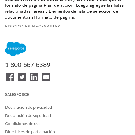
formato de página Plan de acción. Luego agregue las listas
relacionadas Tareas y Elementos de lista de selección de
documentos al formato de página.
EDICIONES NECESARIAS
Disponible en: Lightning Experience
Disponible en: Automotive Cloud, Consumer Goods Cloud,
Education Cloud, Financial Services Cloud, Government
Cloud con Lightning Scheduler, Health Cloud,
1-800-667-6389
Manufacturing Cloud, Nonprofit Cloud y Soluciones del
sector público.
Ver disponibilidad de edición
.
PERMISOS DE USUARIO NECESARIOS
SALESFORCE
Para configurar planes de
Conjunto de permisos
acción:
Planes de acción
Declaración de privacidad
O bien
Declaración de seguridad
Condiciones de uso
Modificar todos los datos
Directrices de participación