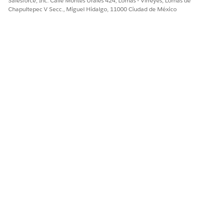
Salesforce, Inc. Calle Montes Urales 424, Lomas - Virreyes, Lomas de
Chapultepec V Secc., Miguel Hidalgo, 11000 Ciudad de México