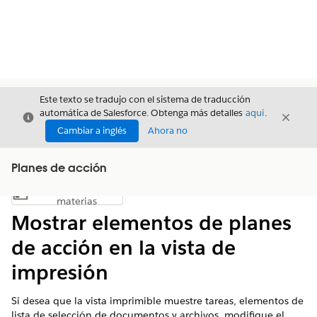
Este texto se tradujo con el sistema de traducción
automática de Salesforce. Obtenga más detalles
aquí
.
Cerrar
Cerrar
Cerrar
Cambiar a inglés
Ahora no
Planes de acción
Índice de
Mostrar índice de materias
materias
Mostrar elementos de planes
de acción en la vista de
impresión
Si desea que la vista imprimible muestre tareas, elementos de
lista de selección de documentos y archivos, modifique el