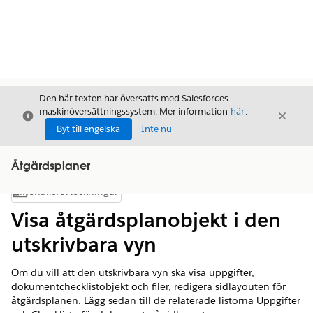
Den här texten har översatts med Salesforces
maskinöversättningssystem. Mer information
här
.
Stäng
Stäng
Stäng
Byt till engelska
Inte nu
Åtgärdsplaner
Innehållsförteckningar
Visa innehållsförteckning
Visa åtgärdsplanobjekt i den
utskrivbara vyn
Om du vill att den utskrivbara vyn ska visa uppgifter,
dokumentchecklistobjekt och filer, redigera sidlayouten för
åtgärdsplanen. Lägg sedan till de relaterade listorna Uppgifter