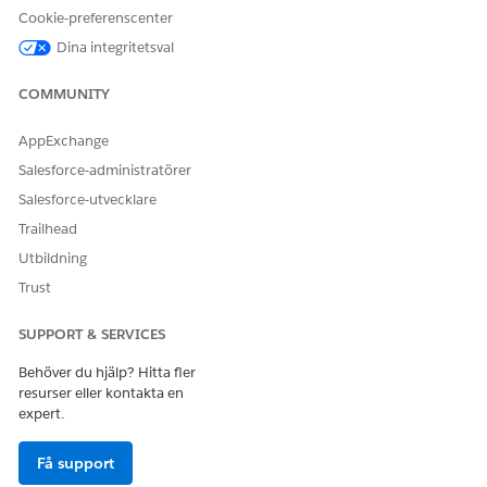
Från objekthanteringsinställningarna för åtgärdsplaner, gå
Cookie-preferenscenter
till
Sidlayouter
och välj en sidlayout.
I paletten, välj
Relaterade listor
.
Dina integritetsval
Dra
Uppgifter
,
Dokumentchecklistobjekt
och
Filer
till
sektionen Relaterade listor på sidlayouten.
COMMUNITY
Redigera fälten i de relaterade listorna och spara sedan
dina ändringar.
AppExchange
Salesforce-administratörer
Salesforce-utvecklare
Trailhead
LÖSTE DENNA ARTIKEL DITT PROBLEM?
Berätta för oss vad vi kan förbättra!
Utbildning
Trust
Ja
Nej
SUPPORT & SERVICES
Behöver du hjälp? Hitta fler
resurser eller kontakta en
expert.
Få support