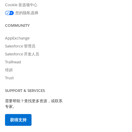
分。
Cookie 首选项中心
编辑相关列表中的字段，然后保存更改。
您的隐私选择
COMMUNITY
本文章是否解决您的问题？
请与我们共享您的想法，以便我们进行改进！
AppExchange
Salesforce 管理员
是
否
Salesforce 开发人员
Trailhead
培训
Trust
SUPPORT & SERVICES
需要帮助？查找更多资源，或联系
专家。
获得支持