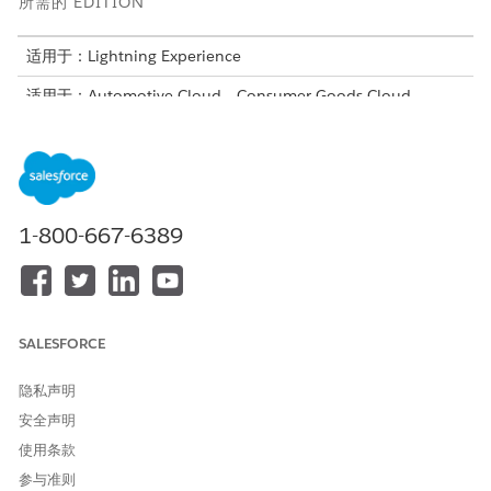
所需的 EDITION
适用于：Lightning Experience
适用于：Automotive Cloud、Consumer Goods Cloud、
Education Cloud、Financial Services Cloud、带 Lightning
Scheduler 的政府云、Health Cloud、Manufacturing Cloud、
Nonprofit Cloud 和 Public Sector Solutions。
查看版本可用
性
。
1-800-667-6389
所需用户权限
配置行动计划：
行动计划权限集
或
修改所有数据
SALESFORCE
可打印视图仅在先决条件任务完成时显示依赖任务。
隐私声明
安全声明
从行动计划的对象管理设置中，转到
页面布局
并选择页面布局。
在选项板中，选择
相关列表
。
使用条款
将
任务
、
文档核对清单项目
和
文件
拖到页面布局的相关列表部
参与准则