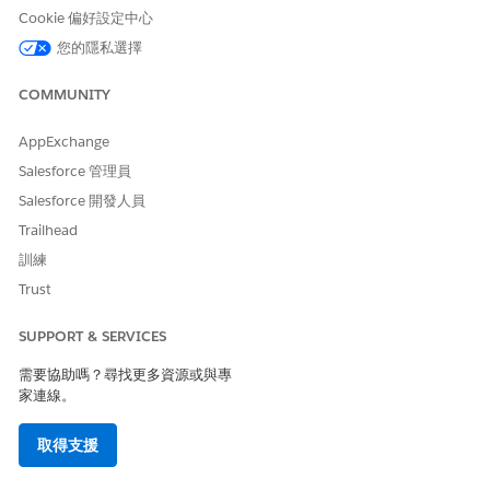
將「
工作
」、「
文件檢查清單項目
」和「
檔案」
拖曳至版面配置
Cookie 偏好設定中心
的「相關清單」區段。
編輯相關清單中的欄位,然後儲存您的變更。
您的隱私選擇
COMMUNITY
此文章是否解決您的問題？
AppExchange
請讓我們知道，以便我們改進！
Salesforce 管理員
Salesforce 開發人員
是
否
Trailhead
訓練
Trust
SUPPORT & SERVICES
需要協助嗎？尋找更多資源或與專
家連線。
取得支援