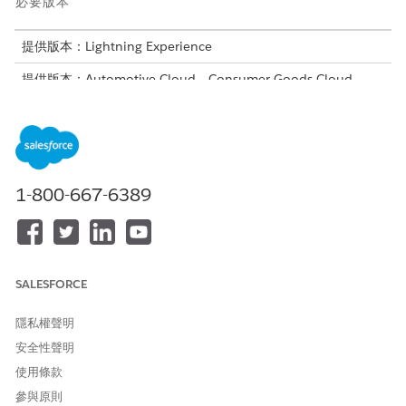
必要版本
提供版本：Lightning Experience
提供版本：Automotive Cloud、Consumer Goods Cloud、
Education Cloud、Financial Services Cloud、Government
Cloud with Lightning Scheduler、Health Cloud、
Manufacturing Cloud、Nonprofit Cloud 和 Public Sector
Solutions。
檢視版本可用性
。
1-800-667-6389
需要的使用者權限
若要設定「動作計畫」:
動作計畫權限集
或
「修改所有資料」權限
SALESFORCE
只有在其先決條件工作已完成時,可列印檢視才會顯示相依工作。
隱私權聲明
安全性聲明
進入動作計畫的物件管理設定,前往「
版面配置」,
然後選取版面
配置。
使用條款
在調色盤中,選取「
相關清單
」。
參與原則