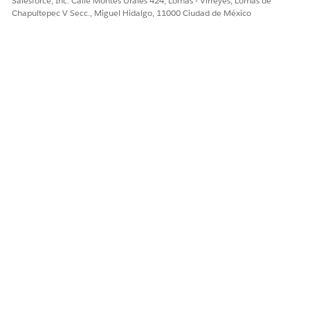
Salesforce, Inc. Calle Montes Urales 424, Lomas - Virreyes, Lomas de
Chapultepec V Secc., Miguel Hidalgo, 11000 Ciudad de México
¿RESOLVIÓ ESTE ARTÍCULO SU PROBLEMA?
¡Háganos saber cómo podemos mejorar!
Sí
No