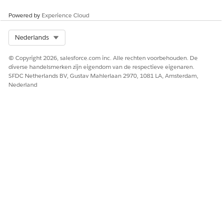
Powered by
Experience Cloud
HEEFT DIT ARTIKEL UW PROBLEEM OPGELOST?
Laat ons weten wat we kunnen doen om te verbeteren!
Select Org
Nederlands
Ja
Nee
© Copyright 2026, salesforce.com inc. Alle rechten voorbehouden. De
diverse handelsmerken zijn eigendom van de respectieve eigenaren.
SFDC Netherlands BV, Gustav Mahlerlaan 2970, 1081 LA, Amsterdam,
Nederland