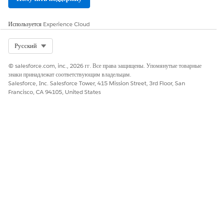
ЭТА СТАТЬЯ РЕШИЛА ВАШУ ПРОБЛЕМУ?
Оставьте свой отзыв, чтобы мы могли стать лучше!
Используется
Experience Cloud
Да
Нет
Select Org
Русский
© salesforce.com, inc., 2026 гг. Все права защищены. Упомянутые товарные
знаки принадлежат соответствующим владельцам.
Salesforce, Inc. Salesforce Tower, 415 Mission Street, 3rd Floor, San
Francisco, CA 94105, United States