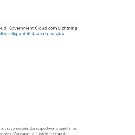
loud, Government Cloud com Lightning
alizar disponibilidade da edição
.
progredindo. O componente inclui um
egistros de conta, campanha, caso,
s para registros de objetos
omponente inclui botões para adicionar
delo do plano de ação.
esse componente à página Modelo do
arcas comerciais dos respectivos proprietários.
onções, São Paulo - SP, 04575-000 Brasil