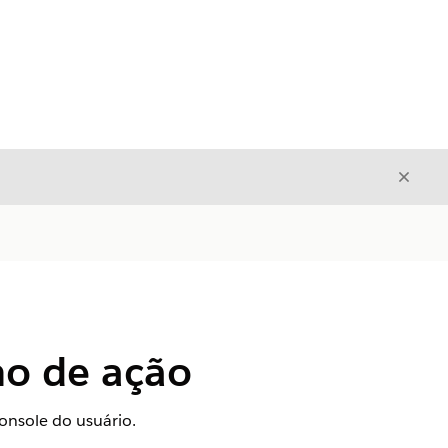
Fecha
Fechar
no de ação
onsole do usuário.