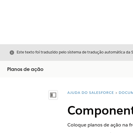
Fechar
Este texto foi traduzido pelo sistema de tradução automática da 
Planos de ação
AJUDA DO SALESFORCE
DOCUM
Você está aqui:
Mostrar índice
Componente
Coloque planos de ação na fr