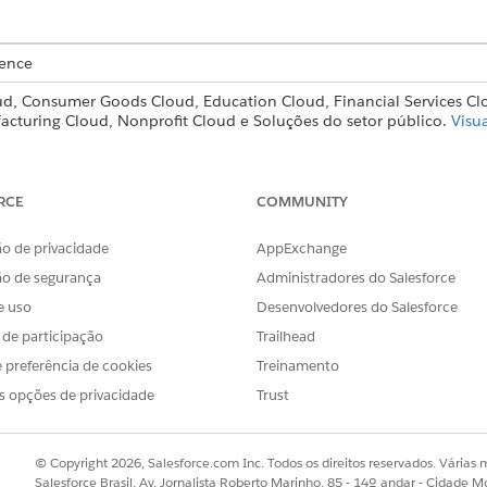
ience
ud, Consumer Goods Cloud, Education Cloud, Financial Services C
acturing Cloud, Nonprofit Cloud e Soluções do setor público.
Visu
ng estão disponíveis:
RCE
COMMUNITY
 ação relacionados a um registro e como cada plano de ação está 
o de privacidade
AppExchange
o de ação. Você pode adicionar esse componente a páginas para r
ortunidade. Você também pode adicionar esse componente a página
ão de segurança
Administradores do Salesforce
s ativadas.
e uso
Desenvolvedores do Salesforce
s de participação
Trailhead
riação e o usuário atribuído para um modelo de plano de ação. O c
 preferência de cookies
Treinamento
ativar o modelo. Você pode adicionar esse componente à página Mo
s opções de privacidade
Trust
lanos de ação
ue pertencem a um modelo de plano de ação. Você pode adicionar 
© Copyright 2026, Salesforce.com Inc. Todos os direitos reservados. Várias m
Salesforce Brasil, Av. Jornalista Roberto Marinho, 85 - 14º andar - Cidade M