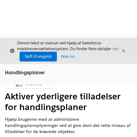
Denne tekst er oversat ved hjælp af Salesforce-
maskinoversættelsessystem. Du finder flere detaljer
her
.
Luk
Luk
Luk
Skift til engelsk
Ikke nu
Handlingsplaner
Indhold
Vis indholdsfortegnelse
Aktiver yderligere tilladelser
for handlingsplaner
Hjælp brugerne med at administrere
handlingsplanoplysninger ved at give dem det rette niveau af
tilladelser for de krævede objekter.