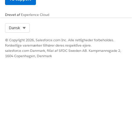
Giv os besked, så vi kan forbedre os!
Ja
Nej
Drevet af
Experience Cloud
Select Org
Dansk
© Copyright 2026, Salesforce.com Inc. Alle rettigheder forbeholdes.
Forskellige varemærker tilhører deres respektive ejere.
salesforce.com Danmark, filial af SFDC Sweden AB. Kampmannsgade 2,
1604 Copenhagen, Denmark