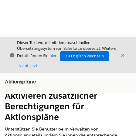
Dieser Text wurde mit dem maschinellen
Übersetzungssystem von Salesforce übersetzt. Weitere
Schließen
Schli
Details finden Sie
hier
.
Zu Englisch wechseln
Schließ
Nicht jetzt
Aktionspläne
Inhalt
Inhalt anzeigen
Aktivieren zusätzlicher
Berechtigungen für
Aktionspläne
Unterstützen Sie Benutzer beim Verwalten von
Aktionsplandetails, indem Sie ihnen die entsprechende